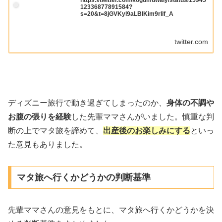
12336877891584?
s=20&t=8jGVKyl9aLBlKim9rlif_A
twitter.com
ディズニー旅行で動き過ぎてしまったのか、
身体の不調や
お腹の張りを経験
した先輩ママさんがいました。慎重な判
断の上でマタ旅を諦めて、
出産後のお楽しみにする
といっ
た意見もありました。
マタ旅へ行くかどうかの判断基準
先輩ママさんの意見をもとに、マタ旅へ行くかどうかを決