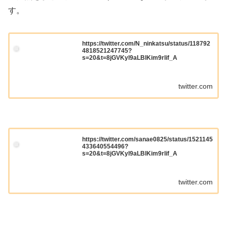
す。
https://twitter.com/N_ninkatsu/status/118792
4818521247745?
s=20&t=8jGVKyl9aLBlKim9rlif_A
twitter.com
https://twitter.com/sanae0825/status/1521145
433640554496?
s=20&t=8jGVKyl9aLBlKim9rlif_A
twitter.com