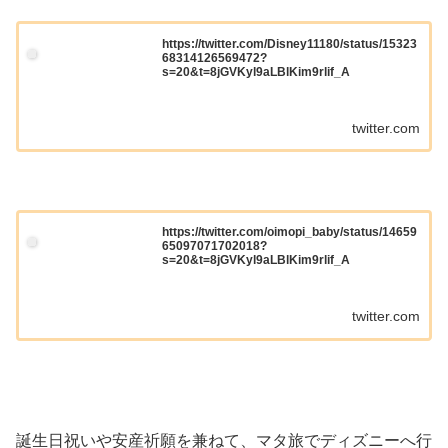
https://twitter.com/Disney11180/status/15323
68314126569472?
s=20&t=8jGVKyl9aLBlKim9rlif_A
twitter.com
https://twitter.com/oimopi_baby/status/14659
65097071702018?
s=20&t=8jGVKyl9aLBlKim9rlif_A
twitter.com
誕生日祝いや安産祈願を兼ねて、マタ旅でディズニーへ行