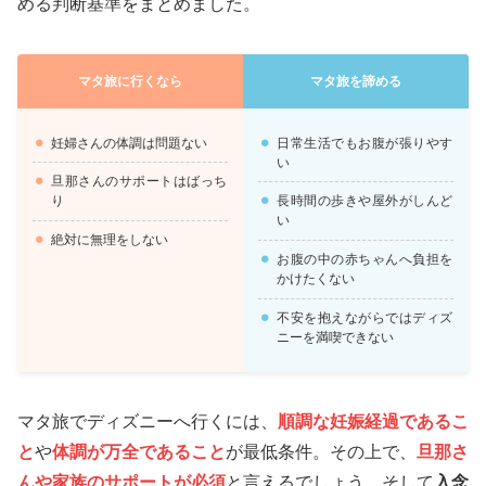
める判断基準をまとめました。
マタ旅に行くなら
マタ旅を諦める
妊婦さんの体調は問題ない
日常生活でもお腹が張りやす
い
旦那さんのサポートはばっち
り
長時間の歩きや屋外がしんど
い
絶対に無理をしない
お腹の中の赤ちゃんへ負担を
かけたくない
不安を抱えながらではディズ
ニーを満喫できない
マタ旅でディズニーへ行くには、
順調な妊娠経過
であるこ
と
や
体調が万全
であること
が最低条件。その上で、
旦那さ
んや家族のサポートが必須
と言えるでしょう。そして
入念