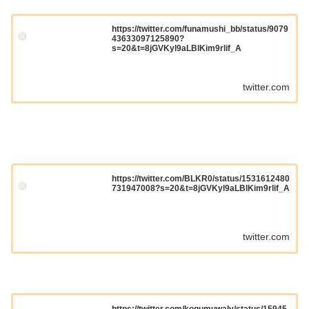
https://twitter.com/funamushi_bb/status/9079
43633097125890?
s=20&t=8jGVKyl9aLBlKim9rlif_A
twitter.com
https://twitter.com/BLKR0/status/1531612480
731947008?s=20&t=8jGVKyl9aLBlKim9rlif_A
twitter.com
https://twitter.com/kogumuwaly/status/15945