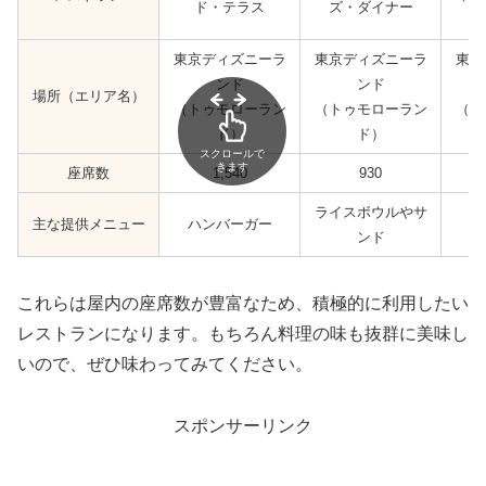
ド・テラス
ズ・ダイナー
東京ディズニーラ
東京ディズニーラ
東京
ンド
ンド
場所（エリア名）
（トゥモローラン
（トゥモローラン
（ト
ド）
ド）
スクロールで
きます
座席数
1,540
930
ライスボウルやサ
主な提供メニュー
ハンバーガー
ンド
これらは屋内の座席数が豊富なため、積極的に利用したい
レストランになります。もちろん料理の味も抜群に美味し
いので、ぜひ味わってみてください。
スポンサーリンク