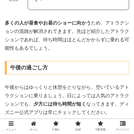
多くの人が昼食やお昼のショーに向かう
ため、アトラクシ
ョンの混雑が解消されてきます。先ほど紹介したアトラク
ションであれば、待ち時間はほとんどかからずに乗れる可
能性もあるでしょう。
午後の過ごし方
午後からはゆっくりと休憩をとりながら、空いているアト
ラクションに乗りましょう。日によっては人気のアトラク
ションでも、
夕方には待ち時間が短く
なってきます。ディ
ズニー公式アプリは常にチェックしてください。
17時前後までには夕食のレストランに入っておくことを
メニュー
ホーム
子連れ
妊婦
宅配買取
サイドバー