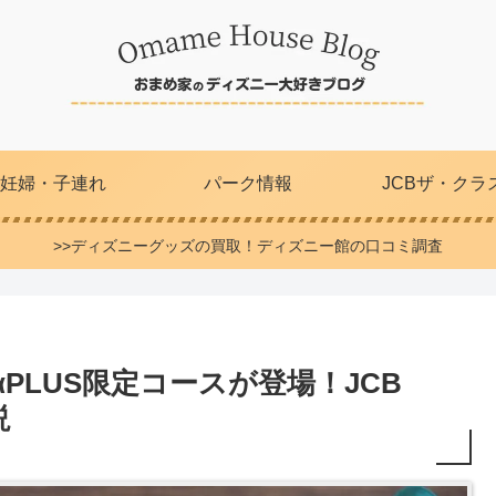
妊婦・子連れ
パーク情報
JCBザ・クラ
>>ディズニーグッズの買取！ディズニー館の口コミ調査
αPLUS限定コースが登場！JCB
説