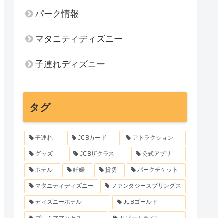
パーク情報
マタニティディズニー
子連れディズニー
タグ
子連れ
JCBカード
アトラクション
グッズ
JCBザクラス
公式アプリ
ホテル
妊婦
貸切
パークチケット
マタニティディズニー
ファンタジースプリングス
ディズニーホテル
JCBゴールド