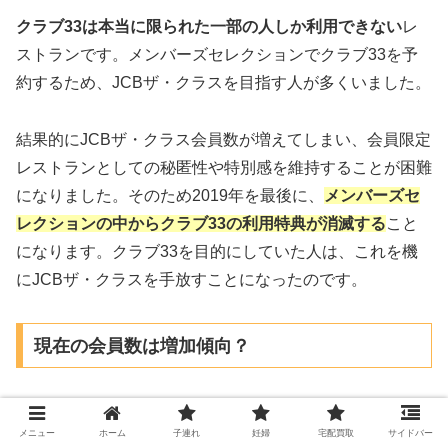
クラブ33は本当に限られた一部の人しか利用できない
レ
ストランです。メンバーズセレクションでクラブ33を予
約するため、JCBザ・クラスを目指す人が多くいました。
結果的にJCBザ・クラス会員数が増えてしまい、会員限定
レストランとしての秘匿性や特別感を維持することが困難
になりました。そのため2019年を最後に、
メンバーズセ
レクションの中からクラブ33の利用特典が消滅する
こと
になります。クラブ33を目的にしていた人は、これを機
にJCBザ・クラスを手放すことになったのです。
現在の会員数は増加傾向？
正確な会員数の実態は公表されていませんが、５年前と比
メニュー
ホーム
子連れ
妊婦
宅配買取
サイドバー
べるとJCBザ・クラスの所有者は減少していることでしょ