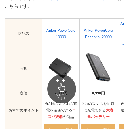
こちらです。
Anke
Anker PowerCore
Anker PowerCore
(
商品名
10000
Essential 20000
Fus
US
写真
定価
2,990円
4,990円
スクロールで
きます
丸1日のスマホの充
2台のスマホを同時
内蔵
おすすめポイント
電を確保できる
コ
に充電できる
大容
速充
スパ抜群
の商品
量バッテリー