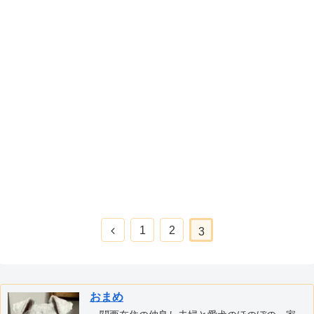
前
1
2
3
へ
おまめ